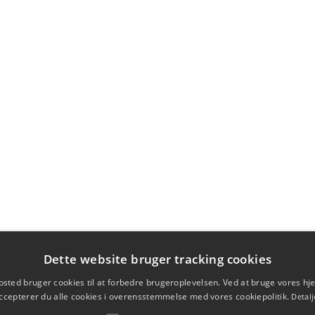
Dette website bruger tracking cookies
sted bruger cookies til at forbedre brugeroplevelsen. Ved at bruge vores 
ccepterer du alle cookies i overensstemmelse med vores cookiepolitik.
Detalj