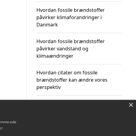
Hvordan fossile brændstoffer
påvirker klimaforandringer i
Danmark
Hvordan fossile brændstoffer
påvirker vandstand og
klimaændringer
Hvordan citater om fossile
brændstoffer kan ændre vores
perspektiv
×
hjemmeside
Om / kontakt
Blog
Betingelser
er