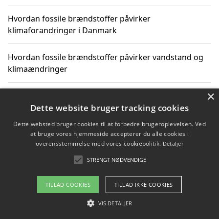
Hvordan fossile brændstoffer påvirker
klimaforandringer i Danmark
Hvordan fossile brændstoffer påvirker vandstand og
klimaændringer
×
Hvordan citater om fossile brændstoffer kan ændre
vores perspektiv
Dette website bruger tracking cookies
Dette websted bruger cookies til at forbedre brugeroplevelsen. Ved
at bruge vores hjemmeside accepterer du alle cookies i
overensstemmelse med vores cookiepolitik.
Detaljer
Copyright 2026 - Pilanto Aps
STRENGT NØDVENDIGE
Om / kontakt
Blog
Betingelser
TILLAD COOKIES
TILLAD IKKE COOKIES
VIS DETALJER