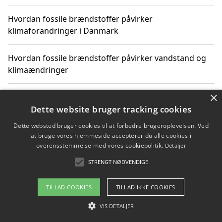
Hvordan fossile brændstoffer påvirker
klimaforandringer i Danmark
Hvordan fossile brændstoffer påvirker vandstand og
klimaændringer
×
Hvordan citater om fossile brændstoffer kan ændre
vores perspektiv
Dette website bruger tracking cookies
Dette websted bruger cookies til at forbedre brugeroplevelsen. Ved
at bruge vores hjemmeside accepterer du alle cookies i
overensstemmelse med vores cookiepolitik.
Detaljer
Copyright 2026 - Pilanto Aps
STRENGT NØDVENDIGE
Om / kontakt
Blog
Betingelser
TILLAD COOKIES
TILLAD IKKE COOKIES
VIS DETALJER