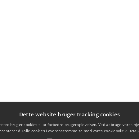
Dette website bruger tracking cookies
sted bruger cookies til at forbedre brugeroplevelsen. Ved at bruge vores 
ccepterer du alle cookies i overensstemmelse med vores cookiepolitik.
Detalj