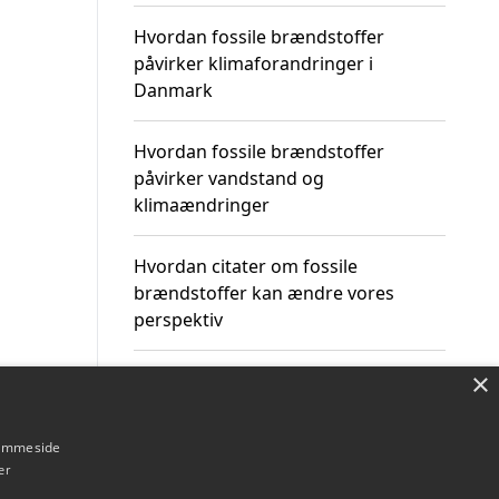
Hvordan fossile brændstoffer
påvirker klimaforandringer i
Danmark
Hvordan fossile brændstoffer
påvirker vandstand og
klimaændringer
Hvordan citater om fossile
brændstoffer kan ændre vores
perspektiv
×
hjemmeside
Om / kontakt
Blog
Betingelser
er