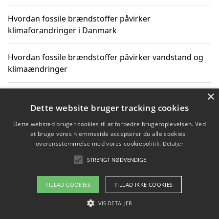
Hvordan fossile brændstoffer påvirker
klimaforandringer i Danmark
Hvordan fossile brændstoffer påvirker vandstand og
klimaændringer
×
Hvordan citater om fossile brændstoffer kan ændre
vores perspektiv
Dette website bruger tracking cookies
Dette websted bruger cookies til at forbedre brugeroplevelsen. Ved
at bruge vores hjemmeside accepterer du alle cookies i
overensstemmelse med vores cookiepolitik.
Detaljer
Copyright 2026 - Pilanto Aps
STRENGT NØDVENDIGE
Om / kontakt
Blog
Betingelser
TILLAD COOKIES
TILLAD IKKE COOKIES
VIS DETALJER