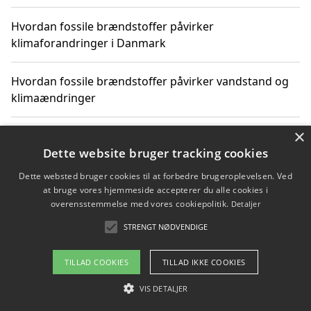
Hvordan fossile brændstoffer påvirker
klimaforandringer i Danmark
Hvordan fossile brændstoffer påvirker vandstand og
klimaændringer
×
Hvordan citater om fossile brændstoffer kan ændre
vores perspektiv
Dette website bruger tracking cookies
Dette websted bruger cookies til at forbedre brugeroplevelsen. Ved
at bruge vores hjemmeside accepterer du alle cookies i
overensstemmelse med vores cookiepolitik.
Detaljer
Copyright 2026 - Pilanto Aps
STRENGT NØDVENDIGE
Om / kontakt
Blog
Betingelser
TILLAD COOKIES
TILLAD IKKE COOKIES
VIS DETALJER