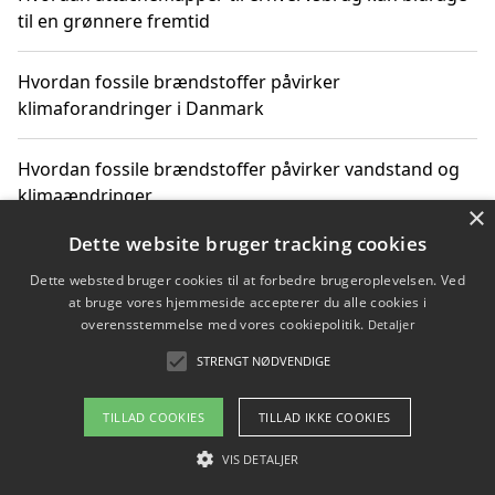
til en grønnere fremtid
Hvordan fossile brændstoffer påvirker
klimaforandringer i Danmark
Hvordan fossile brændstoffer påvirker vandstand og
klimaændringer
×
Dette website bruger tracking cookies
Hvordan citater om fossile brændstoffer kan ændre
vores perspektiv
Dette websted bruger cookies til at forbedre brugeroplevelsen. Ved
at bruge vores hjemmeside accepterer du alle cookies i
overensstemmelse med vores cookiepolitik.
Detaljer
STRENGT NØDVENDIGE
Copyright 2026 - Pilanto Aps
Om / kontakt
Blog
Betingelser
TILLAD COOKIES
TILLAD IKKE COOKIES
VIS DETALJER