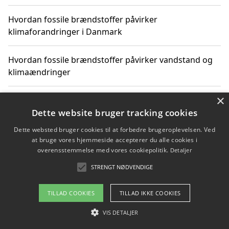
Hvordan fossile brændstoffer påvirker
klimaforandringer i Danmark
Hvordan fossile brændstoffer påvirker vandstand og
klimaændringer
×
Hvordan citater om fossile brændstoffer kan ændre
vores perspektiv
Dette website bruger tracking cookies
Dette websted bruger cookies til at forbedre brugeroplevelsen. Ved
at bruge vores hjemmeside accepterer du alle cookies i
overensstemmelse med vores cookiepolitik.
Detaljer
Copyright 2026 - Pilanto Aps
STRENGT NØDVENDIGE
Om / kontakt
Blog
Betingelser
TILLAD COOKIES
TILLAD IKKE COOKIES
VIS DETALJER