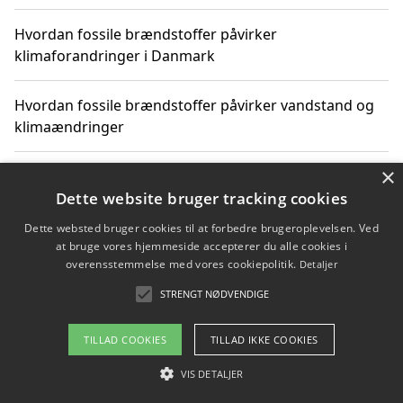
Hvordan fossile brændstoffer påvirker
klimaforandringer i Danmark
Hvordan fossile brændstoffer påvirker vandstand og
klimaændringer
×
Hvordan citater om fossile brændstoffer kan ændre
vores perspektiv
Dette website bruger tracking cookies
Dette websted bruger cookies til at forbedre brugeroplevelsen. Ved
at bruge vores hjemmeside accepterer du alle cookies i
overensstemmelse med vores cookiepolitik.
Detaljer
Copyright 2026 - Pilanto Aps
STRENGT NØDVENDIGE
Om / kontakt
Blog
Betingelser
TILLAD COOKIES
TILLAD IKKE COOKIES
VIS DETALJER