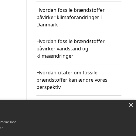
Hvordan fossile brændstoffer
påvirker klimaforandringer i
Danmark
Hvordan fossile brændstoffer
påvirker vandstand og
klimaændringer
Hvordan citater om fossile
brændstoffer kan ændre vores
perspektiv
×
hjemmeside
Om / kontakt
Blog
Betingelser
er