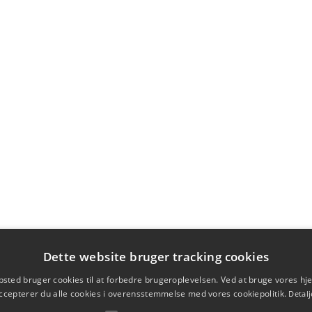
Dette website bruger tracking cookies
sted bruger cookies til at forbedre brugeroplevelsen. Ved at bruge vores 
ccepterer du alle cookies i overensstemmelse med vores cookiepolitik.
Detalj