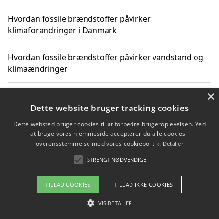
Hvordan fossile brændstoffer påvirker
klimaforandringer i Danmark
Hvordan fossile brændstoffer påvirker vandstand og
klimaændringer
×
Hvordan citater om fossile brændstoffer kan ændre
vores perspektiv
Dette website bruger tracking cookies
Dette websted bruger cookies til at forbedre brugeroplevelsen. Ved
at bruge vores hjemmeside accepterer du alle cookies i
overensstemmelse med vores cookiepolitik.
Detaljer
Copyright 2026 - Pilanto Aps
STRENGT NØDVENDIGE
Om / kontakt
Blog
Betingelser
TILLAD COOKIES
TILLAD IKKE COOKIES
VIS DETALJER