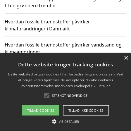
til en grønnere fremtid
Hvordan fossile brændstoffer påvirker
klimaforandringer i Danmark
Hvordan fossile brændstoffer påvirker vandstand og
klimaændringer
×
Dette website bruger tracking cookies
Hvordan citater om fossile brændstoffer kan ændre
vores perspektiv
Dette websted bruger cookies til at forbedre brugeroplevelsen. Ved
at bruge vores hjemmeside accepterer du alle cookies i
overensstemmelse med vores cookiepolitik.
Detaljer
STRENGT NØDVENDIGE
Copyright 2026 - Pilanto Aps
Om / kontakt
Blog
Betingelser
TILLAD COOKIES
TILLAD IKKE COOKIES
VIS DETALJER