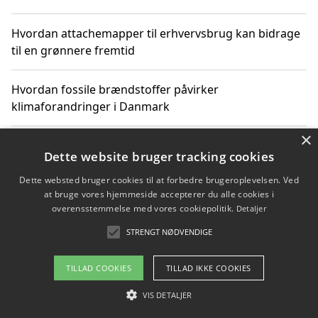
Hvordan attachemapper til erhvervsbrug kan bidrage
til en grønnere fremtid
Hvordan fossile brændstoffer påvirker
klimaforandringer i Danmark
×
Hvordan fossile brændstoffer påvirker vandstand og
Dette website bruger tracking cookies
klimaændringer
Dette websted bruger cookies til at forbedre brugeroplevelsen. Ved
at bruge vores hjemmeside accepterer du alle cookies i
Hvordan citater om fossile brændstoffer kan ændre
overensstemmelse med vores cookiepolitik.
Detaljer
vores perspektiv
STRENGT NØDVENDIGE
TILLAD COOKIES
TILLAD IKKE COOKIES
Copyright 2026 - Pilanto Aps
VIS DETALJER
Om / kontakt
Blog
Betingelser