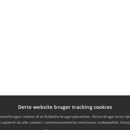
Dette website bruger tracking cookies
sted bruger cookies til at forbedre brugeroplevelsen. Ved at bruge vores 
ccepterer du alle cookies i overensstemmelse med vores cookiepolitik.
Detalj