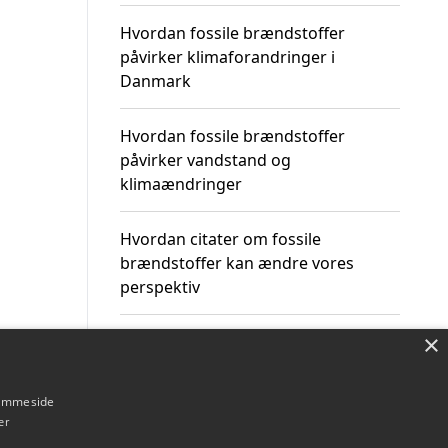
Hvordan fossile brændstoffer
påvirker klimaforandringer i
Danmark
Hvordan fossile brændstoffer
påvirker vandstand og
klimaændringer
Hvordan citater om fossile
brændstoffer kan ændre vores
perspektiv
×
hjemmeside
Om / kontakt
Blog
Betingelser
er