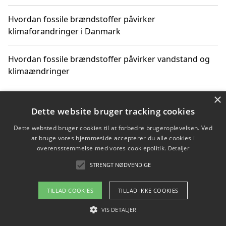
Hvordan fossile brændstoffer påvirker
klimaforandringer i Danmark
Hvordan fossile brændstoffer påvirker vandstand og
klimaændringer
×
Hvordan citater om fossile brændstoffer kan ændre
vores perspektiv
Dette website bruger tracking cookies
Dette websted bruger cookies til at forbedre brugeroplevelsen. Ved
at bruge vores hjemmeside accepterer du alle cookies i
overensstemmelse med vores cookiepolitik.
Detaljer
Copyright 2026 - Pilanto Aps
STRENGT NØDVENDIGE
Om / kontakt
Blog
Betingelser
TILLAD COOKIES
TILLAD IKKE COOKIES
VIS DETALJER