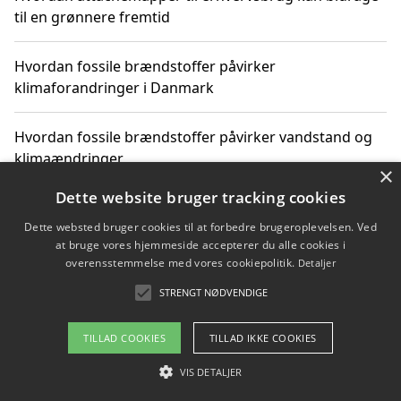
til en grønnere fremtid
Hvordan fossile brændstoffer påvirker
klimaforandringer i Danmark
Hvordan fossile brændstoffer påvirker vandstand og
klimaændringer
×
Dette website bruger tracking cookies
Hvordan citater om fossile brændstoffer kan ændre
vores perspektiv
Dette websted bruger cookies til at forbedre brugeroplevelsen. Ved
at bruge vores hjemmeside accepterer du alle cookies i
overensstemmelse med vores cookiepolitik.
Detaljer
STRENGT NØDVENDIGE
Copyright 2026 - Pilanto Aps
Om / kontakt
Blog
Betingelser
TILLAD COOKIES
TILLAD IKKE COOKIES
VIS DETALJER