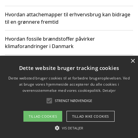
Hvordan attachemapper til erhvervsbrug kan bidrage
til en grønnere fremtid
Hvordan fossile brændstoffer påvirker
klimaforandringer i Danmark
×
Hvordan fossile brændstoffer påvirker vandstand og
Dette website bruger tracking cookies
klimaændringer
Dette websted bruger cookies til at forbedre brugeroplevelsen. Ved
at bruge vores hjemmeside accepterer du alle cookies i
Hvordan citater om fossile brændstoffer kan ændre
overensstemmelse med vores cookiepolitik.
Detaljer
vores perspektiv
STRENGT NØDVENDIGE
TILLAD COOKIES
TILLAD IKKE COOKIES
Copyright 2026 - Pilanto Aps
VIS DETALJER
Om / kontakt
Blog
Betingelser