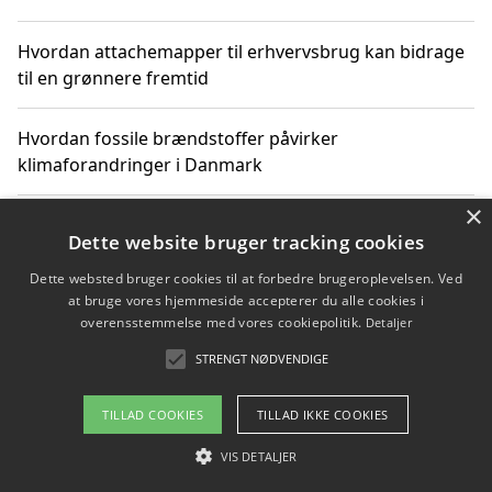
Hvordan attachemapper til erhvervsbrug kan bidrage
til en grønnere fremtid
Hvordan fossile brændstoffer påvirker
klimaforandringer i Danmark
×
Hvordan fossile brændstoffer påvirker vandstand og
Dette website bruger tracking cookies
klimaændringer
Dette websted bruger cookies til at forbedre brugeroplevelsen. Ved
at bruge vores hjemmeside accepterer du alle cookies i
Hvordan citater om fossile brændstoffer kan ændre
overensstemmelse med vores cookiepolitik.
Detaljer
vores perspektiv
STRENGT NØDVENDIGE
TILLAD COOKIES
TILLAD IKKE COOKIES
Copyright 2026 - Pilanto Aps
VIS DETALJER
Om / kontakt
Blog
Betingelser