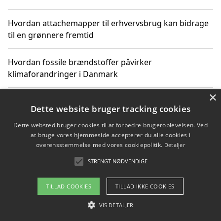
Hvordan attachemapper til erhvervsbrug kan bidrage
til en grønnere fremtid
Hvordan fossile brændstoffer påvirker
klimaforandringer i Danmark
×
Hvordan fossile brændstoffer påvirker vandstand og
Dette website bruger tracking cookies
klimaændringer
Dette websted bruger cookies til at forbedre brugeroplevelsen. Ved
at bruge vores hjemmeside accepterer du alle cookies i
Hvordan citater om fossile brændstoffer kan ændre
overensstemmelse med vores cookiepolitik.
Detaljer
vores perspektiv
STRENGT NØDVENDIGE
TILLAD COOKIES
TILLAD IKKE COOKIES
Copyright 2026 - Pilanto Aps
VIS DETALJER
Om / kontakt
Blog
Betingelser