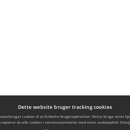
Dette website bruger tracking cookies
sted bruger cookies til at forbedre brugeroplevelsen. Ved at bruge vores 
ccepterer du alle cookies i overensstemmelse med vores cookiepolitik.
Detalj