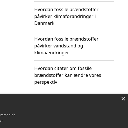
Hvordan fossile brændstoffer
påvirker klimaforandringer i
Danmark
Hvordan fossile brændstoffer
påvirker vandstand og
klimaændringer
Hvordan citater om fossile
brændstoffer kan ændre vores
perspektiv
×
hjemmeside
Om / kontakt
Blog
Betingelser
er