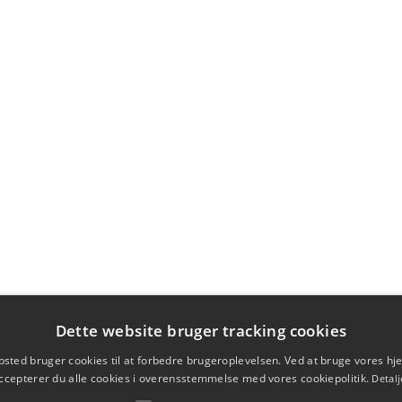
Dette website bruger tracking cookies
sted bruger cookies til at forbedre brugeroplevelsen. Ved at bruge vores 
ccepterer du alle cookies i overensstemmelse med vores cookiepolitik.
Detalj