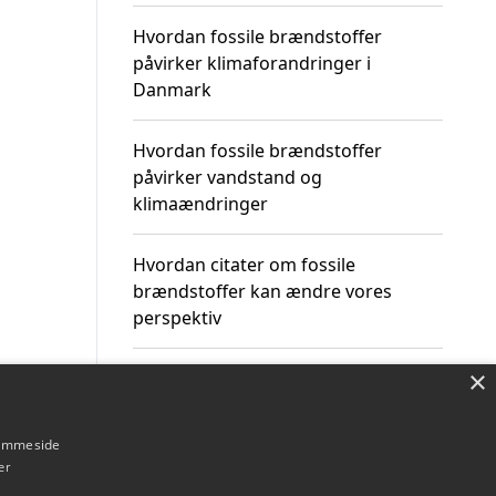
Hvordan fossile brændstoffer
påvirker klimaforandringer i
Danmark
Hvordan fossile brændstoffer
påvirker vandstand og
klimaændringer
Hvordan citater om fossile
brændstoffer kan ændre vores
perspektiv
×
hjemmeside
Om / kontakt
Blog
Betingelser
er