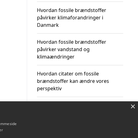
Hvordan fossile brændstoffer
påvirker klimaforandringer i
Danmark
Hvordan fossile brændstoffer
påvirker vandstand og
klimaændringer
Hvordan citater om fossile
brændstoffer kan ændre vores
perspektiv
×
hjemmeside
Om / kontakt
Blog
Betingelser
er