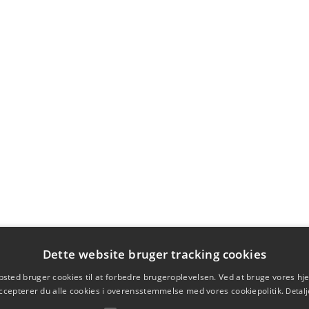
Dette website bruger tracking cookies
sted bruger cookies til at forbedre brugeroplevelsen. Ved at bruge vores 
ccepterer du alle cookies i overensstemmelse med vores cookiepolitik.
Detalj