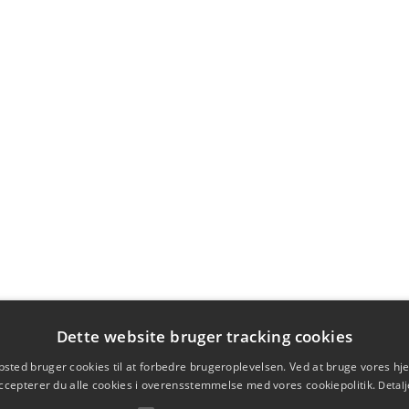
Dette website bruger tracking cookies
sted bruger cookies til at forbedre brugeroplevelsen. Ved at bruge vores 
ccepterer du alle cookies i overensstemmelse med vores cookiepolitik.
Detalj