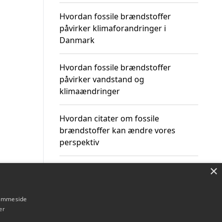
Hvordan fossile brændstoffer
påvirker klimaforandringer i
Danmark
Hvordan fossile brændstoffer
påvirker vandstand og
klimaændringer
Hvordan citater om fossile
brændstoffer kan ændre vores
perspektiv
×
hjemmeside
Om / kontakt
Blog
Betingelser
er