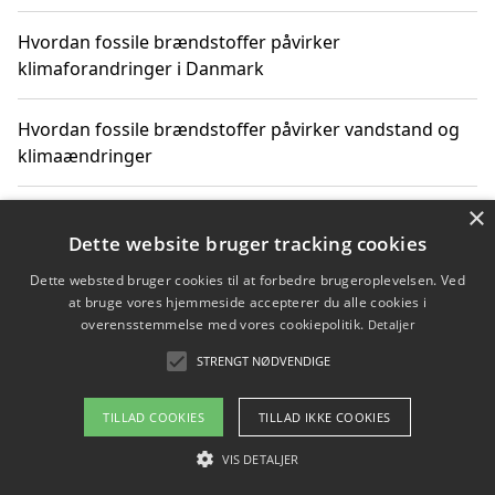
Hvordan fossile brændstoffer påvirker
klimaforandringer i Danmark
Hvordan fossile brændstoffer påvirker vandstand og
klimaændringer
×
Hvordan citater om fossile brændstoffer kan ændre
vores perspektiv
Dette website bruger tracking cookies
Dette websted bruger cookies til at forbedre brugeroplevelsen. Ved
at bruge vores hjemmeside accepterer du alle cookies i
overensstemmelse med vores cookiepolitik.
Detaljer
Copyright 2026 - Pilanto Aps
STRENGT NØDVENDIGE
Om / kontakt
Blog
Betingelser
TILLAD COOKIES
TILLAD IKKE COOKIES
VIS DETALJER