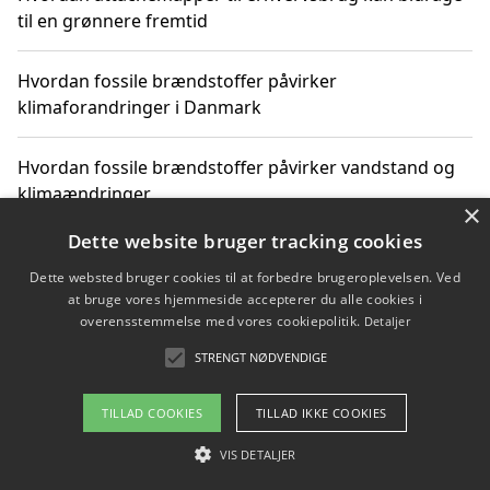
til en grønnere fremtid
Hvordan fossile brændstoffer påvirker
klimaforandringer i Danmark
Hvordan fossile brændstoffer påvirker vandstand og
klimaændringer
×
Dette website bruger tracking cookies
Hvordan citater om fossile brændstoffer kan ændre
vores perspektiv
Dette websted bruger cookies til at forbedre brugeroplevelsen. Ved
at bruge vores hjemmeside accepterer du alle cookies i
overensstemmelse med vores cookiepolitik.
Detaljer
STRENGT NØDVENDIGE
Copyright 2026 - Pilanto Aps
Om / kontakt
Blog
Betingelser
TILLAD COOKIES
TILLAD IKKE COOKIES
VIS DETALJER