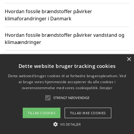
Hvordan fossile brændstoffer påvirker
klimaforandringer i Danmark
Hvordan fossile brændstoffer påvirker vandstand og
klimaændringer
×
Hvordan citater om fossile brændstoffer kan ændre
vores perspektiv
Dette website bruger tracking cookies
Dette websted bruger cookies til at forbedre brugeroplevelsen. Ved
at bruge vores hjemmeside accepterer du alle cookies i
overensstemmelse med vores cookiepolitik.
Detaljer
Copyright 2026 - Pilanto Aps
STRENGT NØDVENDIGE
Om / kontakt
Blog
Betingelser
TILLAD COOKIES
TILLAD IKKE COOKIES
VIS DETALJER