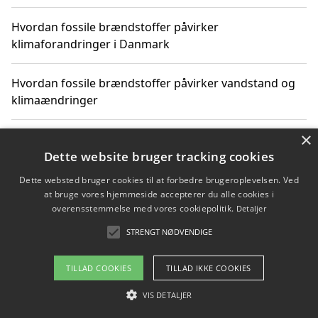
Hvordan fossile brændstoffer påvirker
klimaforandringer i Danmark
Hvordan fossile brændstoffer påvirker vandstand og
klimaændringer
×
Hvordan citater om fossile brændstoffer kan ændre
vores perspektiv
Dette website bruger tracking cookies
Dette websted bruger cookies til at forbedre brugeroplevelsen. Ved
at bruge vores hjemmeside accepterer du alle cookies i
overensstemmelse med vores cookiepolitik.
Detaljer
Copyright 2026 - Pilanto Aps
STRENGT NØDVENDIGE
Om / kontakt
Blog
Betingelser
TILLAD COOKIES
TILLAD IKKE COOKIES
VIS DETALJER