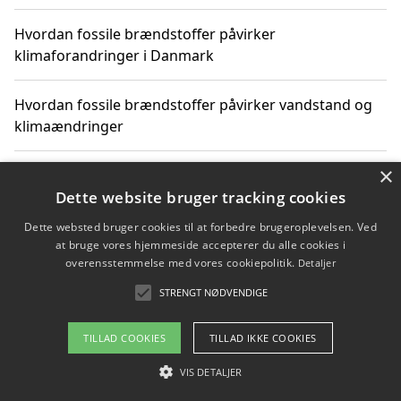
Hvordan fossile brændstoffer påvirker
klimaforandringer i Danmark
Hvordan fossile brændstoffer påvirker vandstand og
klimaændringer
×
Hvordan citater om fossile brændstoffer kan ændre
vores perspektiv
Dette website bruger tracking cookies
Dette websted bruger cookies til at forbedre brugeroplevelsen. Ved
at bruge vores hjemmeside accepterer du alle cookies i
overensstemmelse med vores cookiepolitik.
Detaljer
Copyright 2026 - Pilanto Aps
STRENGT NØDVENDIGE
Om / kontakt
Blog
Betingelser
TILLAD COOKIES
TILLAD IKKE COOKIES
VIS DETALJER