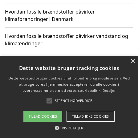
Hvordan fossile brændstoffer påvirker
klimaforandringer i Danmark
Hvordan fossile brændstoffer påvirker vandstand og
klimaændringer
×
Hvordan citater om fossile brændstoffer kan ændre
vores perspektiv
Dette website bruger tracking cookies
Dette websted bruger cookies til at forbedre brugeroplevelsen. Ved
at bruge vores hjemmeside accepterer du alle cookies i
overensstemmelse med vores cookiepolitik.
Detaljer
Copyright 2026 - Pilanto Aps
STRENGT NØDVENDIGE
Om / kontakt
Blog
Betingelser
TILLAD COOKIES
TILLAD IKKE COOKIES
VIS DETALJER