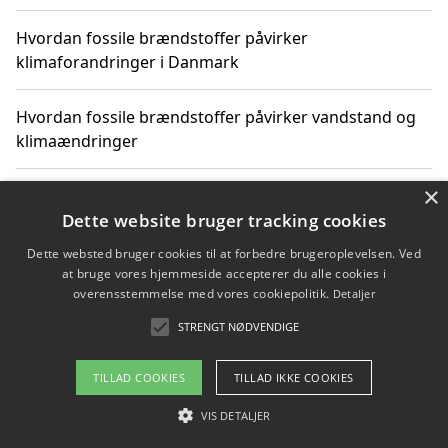
Hvordan fossile brændstoffer påvirker
klimaforandringer i Danmark
Hvordan fossile brændstoffer påvirker vandstand og
klimaændringer
×
Hvordan citater om fossile brændstoffer kan ændre
vores perspektiv
Dette website bruger tracking cookies
Dette websted bruger cookies til at forbedre brugeroplevelsen. Ved
at bruge vores hjemmeside accepterer du alle cookies i
overensstemmelse med vores cookiepolitik.
Detaljer
Copyright 2026 - Pilanto Aps
STRENGT NØDVENDIGE
Om / kontakt
Blog
Betingelser
TILLAD COOKIES
TILLAD IKKE COOKIES
VIS DETALJER