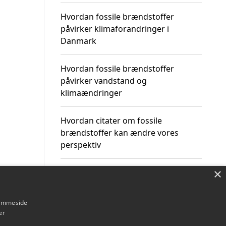
Hvordan fossile brændstoffer
påvirker klimaforandringer i
Danmark
Hvordan fossile brændstoffer
påvirker vandstand og
klimaændringer
Hvordan citater om fossile
brændstoffer kan ændre vores
perspektiv
×
hjemmeside
Om / kontakt
Blog
Betingelser
er