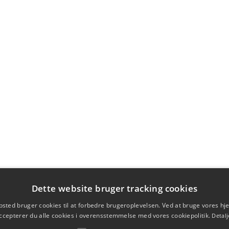
Dette website bruger tracking cookies
sted bruger cookies til at forbedre brugeroplevelsen. Ved at bruge vores 
ccepterer du alle cookies i overensstemmelse med vores cookiepolitik.
Detalj