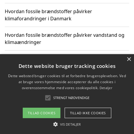
Hvordan fossile brændstoffer påvirker
klimaforandringer i Danmark
Hvordan fossile brændstoffer påvirker vandstand og
klimaændringer
×
Hvordan citater om fossile brændstoffer kan ændre
vores perspektiv
Dette website bruger tracking cookies
Dette websted bruger cookies til at forbedre brugeroplevelsen. Ved
at bruge vores hjemmeside accepterer du alle cookies i
overensstemmelse med vores cookiepolitik.
Detaljer
Copyright 2026 - Pilanto Aps
STRENGT NØDVENDIGE
Om / kontakt
Blog
Betingelser
TILLAD COOKIES
TILLAD IKKE COOKIES
VIS DETALJER