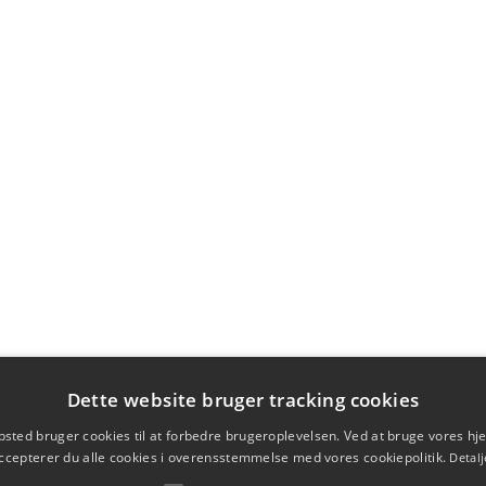
Dette website bruger tracking cookies
sted bruger cookies til at forbedre brugeroplevelsen. Ved at bruge vores 
ccepterer du alle cookies i overensstemmelse med vores cookiepolitik.
Detalj