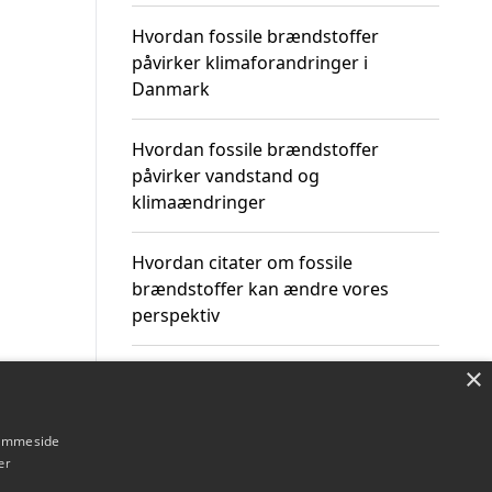
Hvordan fossile brændstoffer
påvirker klimaforandringer i
Danmark
Hvordan fossile brændstoffer
påvirker vandstand og
klimaændringer
Hvordan citater om fossile
brændstoffer kan ændre vores
perspektiv
×
hjemmeside
Om / kontakt
Blog
Betingelser
er