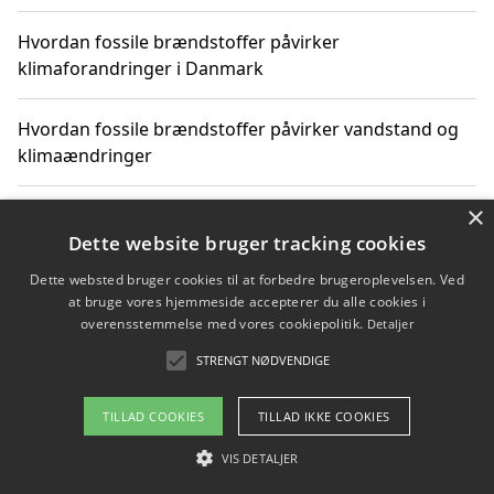
Hvordan fossile brændstoffer påvirker
klimaforandringer i Danmark
Hvordan fossile brændstoffer påvirker vandstand og
klimaændringer
×
Hvordan citater om fossile brændstoffer kan ændre
vores perspektiv
Dette website bruger tracking cookies
Dette websted bruger cookies til at forbedre brugeroplevelsen. Ved
at bruge vores hjemmeside accepterer du alle cookies i
overensstemmelse med vores cookiepolitik.
Detaljer
Copyright 2026 - Pilanto Aps
STRENGT NØDVENDIGE
Om / kontakt
Blog
Betingelser
TILLAD COOKIES
TILLAD IKKE COOKIES
VIS DETALJER