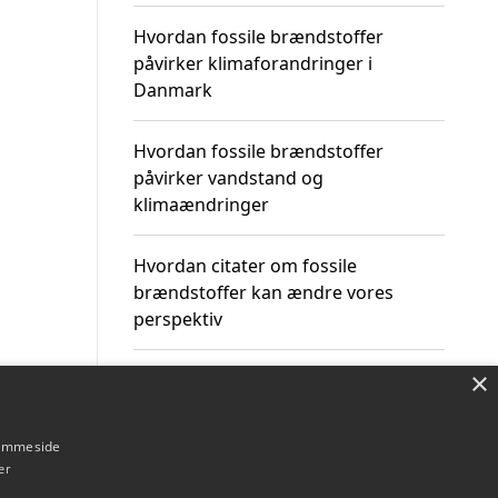
Hvordan fossile brændstoffer
påvirker klimaforandringer i
Danmark
Hvordan fossile brændstoffer
påvirker vandstand og
klimaændringer
Hvordan citater om fossile
brændstoffer kan ændre vores
perspektiv
×
hjemmeside
Om / kontakt
Blog
Betingelser
er