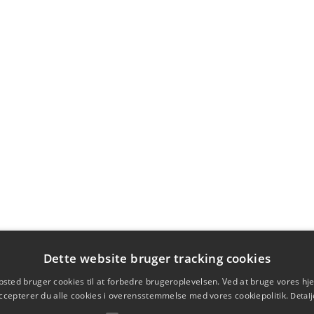
Dette website bruger tracking cookies
sted bruger cookies til at forbedre brugeroplevelsen. Ved at bruge vores 
ccepterer du alle cookies i overensstemmelse med vores cookiepolitik.
Detalj