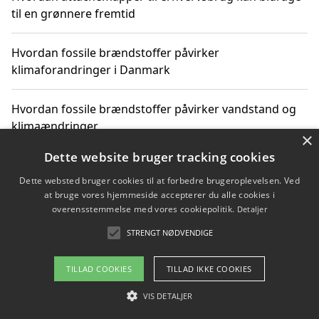
til en grønnere fremtid
Hvordan fossile brændstoffer påvirker
klimaforandringer i Danmark
Hvordan fossile brændstoffer påvirker vandstand og
klimaændringer
×
Dette website bruger tracking cookies
Hvordan citater om fossile brændstoffer kan ændre
vores perspektiv
Dette websted bruger cookies til at forbedre brugeroplevelsen. Ved
at bruge vores hjemmeside accepterer du alle cookies i
overensstemmelse med vores cookiepolitik.
Detaljer
STRENGT NØDVENDIGE
Copyright 2026 - Pilanto Aps
Om / kontakt
Blog
Betingelser
TILLAD COOKIES
TILLAD IKKE COOKIES
VIS DETALJER