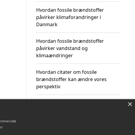
Hvordan fossile brændstoffer
påvirker klimaforandringer i
Danmark
Hvordan fossile brændstoffer
påvirker vandstand og
klimaændringer
Hvordan citater om fossile
brændstoffer kan ændre vores
perspektiv
×
hjemmeside
Om / kontakt
Blog
Betingelser
er