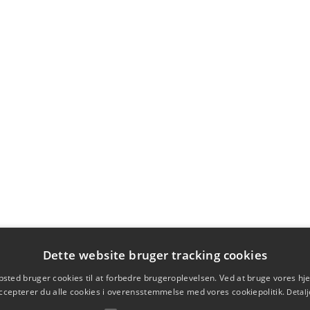
Dette website bruger tracking cookies
sted bruger cookies til at forbedre brugeroplevelsen. Ved at bruge vores 
ccepterer du alle cookies i overensstemmelse med vores cookiepolitik.
Detalj