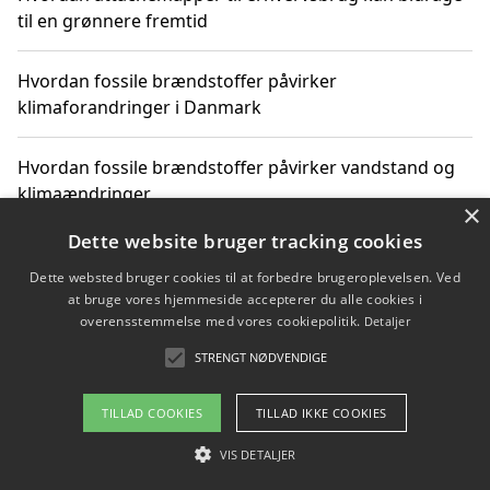
til en grønnere fremtid
Hvordan fossile brændstoffer påvirker
klimaforandringer i Danmark
Hvordan fossile brændstoffer påvirker vandstand og
klimaændringer
×
Dette website bruger tracking cookies
Hvordan citater om fossile brændstoffer kan ændre
vores perspektiv
Dette websted bruger cookies til at forbedre brugeroplevelsen. Ved
at bruge vores hjemmeside accepterer du alle cookies i
overensstemmelse med vores cookiepolitik.
Detaljer
STRENGT NØDVENDIGE
Copyright 2026 - Pilanto Aps
Om / kontakt
Blog
Betingelser
TILLAD COOKIES
TILLAD IKKE COOKIES
VIS DETALJER