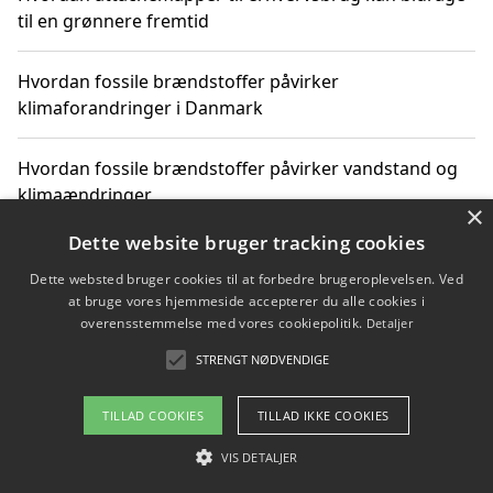
til en grønnere fremtid
Hvordan fossile brændstoffer påvirker
klimaforandringer i Danmark
Hvordan fossile brændstoffer påvirker vandstand og
klimaændringer
×
Dette website bruger tracking cookies
Hvordan citater om fossile brændstoffer kan ændre
vores perspektiv
Dette websted bruger cookies til at forbedre brugeroplevelsen. Ved
at bruge vores hjemmeside accepterer du alle cookies i
overensstemmelse med vores cookiepolitik.
Detaljer
STRENGT NØDVENDIGE
Copyright 2026 - Pilanto Aps
Om / kontakt
Blog
Betingelser
TILLAD COOKIES
TILLAD IKKE COOKIES
VIS DETALJER