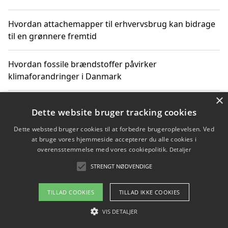
Hvordan attachemapper til erhvervsbrug kan bidrage
til en grønnere fremtid
Hvordan fossile brændstoffer påvirker
klimaforandringer i Danmark
×
Hvordan fossile brændstoffer påvirker vandstand og
Dette website bruger tracking cookies
klimaændringer
Dette websted bruger cookies til at forbedre brugeroplevelsen. Ved
at bruge vores hjemmeside accepterer du alle cookies i
Hvordan citater om fossile brændstoffer kan ændre
overensstemmelse med vores cookiepolitik.
Detaljer
vores perspektiv
STRENGT NØDVENDIGE
TILLAD COOKIES
TILLAD IKKE COOKIES
Copyright 2026 - Pilanto Aps
VIS DETALJER
Om / kontakt
Blog
Betingelser