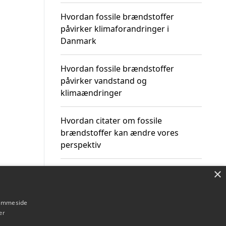
Hvordan fossile brændstoffer
påvirker klimaforandringer i
Danmark
Hvordan fossile brændstoffer
påvirker vandstand og
klimaændringer
Hvordan citater om fossile
brændstoffer kan ændre vores
perspektiv
×
hjemmeside
Om / kontakt
Blog
Betingelser
er