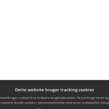
Dette website bruger tracking cookies
sted bruger cookies til at forbedre brugeroplevelsen. Ved at bruge vores 
ccepterer du alle cookies i overensstemmelse med vores cookiepolitik.
Detalj