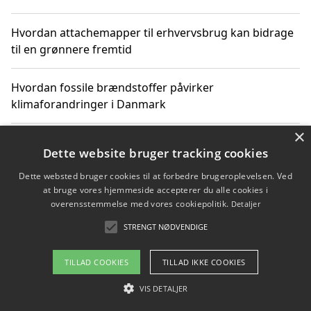
Hvordan attachemapper til erhvervsbrug kan bidrage
til en grønnere fremtid
Hvordan fossile brændstoffer påvirker
klimaforandringer i Danmark
×
Hvordan fossile brændstoffer påvirker vandstand og
Dette website bruger tracking cookies
klimaændringer
Dette websted bruger cookies til at forbedre brugeroplevelsen. Ved
at bruge vores hjemmeside accepterer du alle cookies i
Hvordan citater om fossile brændstoffer kan ændre
overensstemmelse med vores cookiepolitik.
Detaljer
vores perspektiv
STRENGT NØDVENDIGE
TILLAD COOKIES
TILLAD IKKE COOKIES
Copyright 2026 - Pilanto Aps
VIS DETALJER
Om / kontakt
Blog
Betingelser