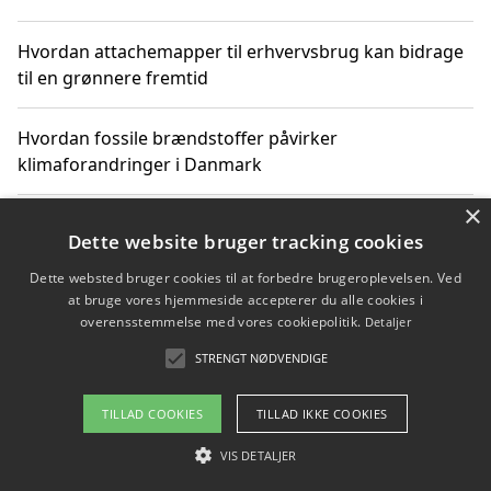
Hvordan attachemapper til erhvervsbrug kan bidrage
til en grønnere fremtid
Hvordan fossile brændstoffer påvirker
klimaforandringer i Danmark
×
Hvordan fossile brændstoffer påvirker vandstand og
Dette website bruger tracking cookies
klimaændringer
Dette websted bruger cookies til at forbedre brugeroplevelsen. Ved
at bruge vores hjemmeside accepterer du alle cookies i
Hvordan citater om fossile brændstoffer kan ændre
overensstemmelse med vores cookiepolitik.
Detaljer
vores perspektiv
STRENGT NØDVENDIGE
TILLAD COOKIES
TILLAD IKKE COOKIES
Copyright 2026 - Pilanto Aps
VIS DETALJER
Om / kontakt
Blog
Betingelser