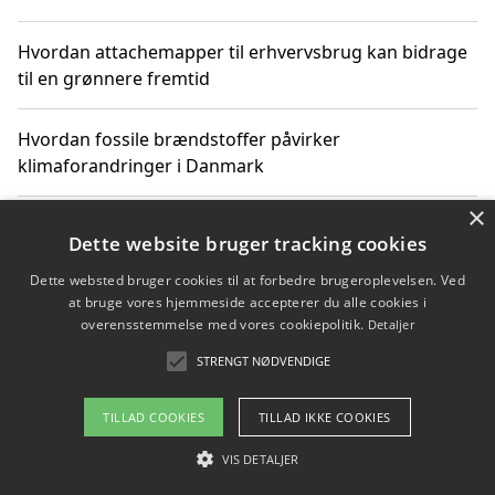
Hvordan attachemapper til erhvervsbrug kan bidrage
til en grønnere fremtid
Hvordan fossile brændstoffer påvirker
klimaforandringer i Danmark
×
Hvordan fossile brændstoffer påvirker vandstand og
Dette website bruger tracking cookies
klimaændringer
Dette websted bruger cookies til at forbedre brugeroplevelsen. Ved
at bruge vores hjemmeside accepterer du alle cookies i
Hvordan citater om fossile brændstoffer kan ændre
overensstemmelse med vores cookiepolitik.
Detaljer
vores perspektiv
STRENGT NØDVENDIGE
TILLAD COOKIES
TILLAD IKKE COOKIES
Copyright 2026 - Pilanto Aps
VIS DETALJER
Om / kontakt
Blog
Betingelser