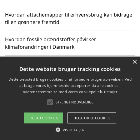
Hvordan attachemapper til erhvervsbrug kan bidrage
til en grønnere fremtid
Hvordan fossile brændstoffer påvirker
klimaforandringer i Danmark
×
Hvordan fossile brændstoffer påvirker vandstand og
Dette website bruger tracking cookies
klimaændringer
Dette websted bruger cookies til at forbedre brugeroplevelsen. Ved
at bruge vores hjemmeside accepterer du alle cookies i
Hvordan citater om fossile brændstoffer kan ændre
overensstemmelse med vores cookiepolitik.
Detaljer
vores perspektiv
STRENGT NØDVENDIGE
TILLAD COOKIES
TILLAD IKKE COOKIES
Copyright 2026 - Pilanto Aps
VIS DETALJER
Om / kontakt
Blog
Betingelser