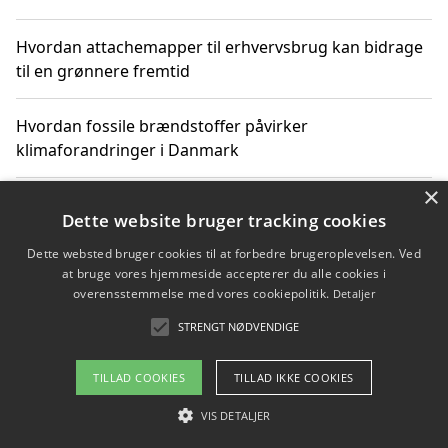
Hvordan attachemapper til erhvervsbrug kan bidrage
til en grønnere fremtid
Hvordan fossile brændstoffer påvirker
klimaforandringer i Danmark
×
Hvordan fossile brændstoffer påvirker vandstand og
Dette website bruger tracking cookies
klimaændringer
Dette websted bruger cookies til at forbedre brugeroplevelsen. Ved
at bruge vores hjemmeside accepterer du alle cookies i
Hvordan citater om fossile brændstoffer kan ændre
overensstemmelse med vores cookiepolitik.
Detaljer
vores perspektiv
STRENGT NØDVENDIGE
TILLAD COOKIES
TILLAD IKKE COOKIES
Copyright 2026 - Pilanto Aps
VIS DETALJER
Om / kontakt
Blog
Betingelser