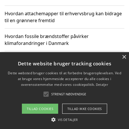
Hvordan attachemapper til erhvervsbrug kan bidrage
til en grønnere fremtid
Hvordan fossile brændstoffer påvirker
klimaforandringer i Danmark
×
Hvordan fossile brændstoffer påvirker vandstand og
Dette website bruger tracking cookies
klimaændringer
Dette websted bruger cookies til at forbedre brugeroplevelsen. Ved
at bruge vores hjemmeside accepterer du alle cookies i
Hvordan citater om fossile brændstoffer kan ændre
overensstemmelse med vores cookiepolitik.
Detaljer
vores perspektiv
STRENGT NØDVENDIGE
TILLAD COOKIES
TILLAD IKKE COOKIES
Copyright 2026 - Pilanto Aps
VIS DETALJER
Om / kontakt
Blog
Betingelser