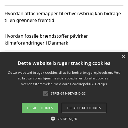
Hvordan attachemapper til erhvervsbrug kan bidrage
til en grønnere fremtid
Hvordan fossile brændstoffer påvirker
klimaforandringer i Danmark
×
Hvordan fossile brændstoffer påvirker vandstand og
Dette website bruger tracking cookies
klimaændringer
Dette websted bruger cookies til at forbedre brugeroplevelsen. Ved
at bruge vores hjemmeside accepterer du alle cookies i
Hvordan citater om fossile brændstoffer kan ændre
overensstemmelse med vores cookiepolitik.
Detaljer
vores perspektiv
STRENGT NØDVENDIGE
TILLAD COOKIES
TILLAD IKKE COOKIES
Copyright 2026 - Pilanto Aps
VIS DETALJER
Om / kontakt
Blog
Betingelser