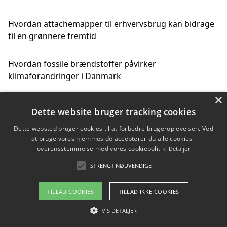
Hvordan attachemapper til erhvervsbrug kan bidrage
til en grønnere fremtid
Hvordan fossile brændstoffer påvirker
klimaforandringer i Danmark
×
Hvordan fossile brændstoffer påvirker vandstand og
Dette website bruger tracking cookies
klimaændringer
Dette websted bruger cookies til at forbedre brugeroplevelsen. Ved
at bruge vores hjemmeside accepterer du alle cookies i
Hvordan citater om fossile brændstoffer kan ændre
overensstemmelse med vores cookiepolitik.
Detaljer
vores perspektiv
STRENGT NØDVENDIGE
TILLAD COOKIES
TILLAD IKKE COOKIES
Copyright 2026 - Pilanto Aps
VIS DETALJER
Om / kontakt
Blog
Betingelser