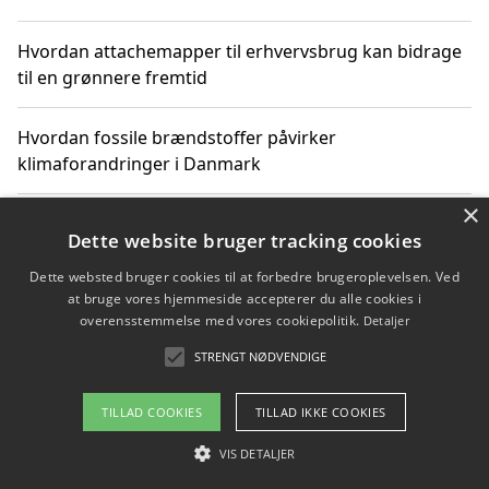
Hvordan attachemapper til erhvervsbrug kan bidrage
til en grønnere fremtid
Hvordan fossile brændstoffer påvirker
klimaforandringer i Danmark
×
Hvordan fossile brændstoffer påvirker vandstand og
Dette website bruger tracking cookies
klimaændringer
Dette websted bruger cookies til at forbedre brugeroplevelsen. Ved
at bruge vores hjemmeside accepterer du alle cookies i
Hvordan citater om fossile brændstoffer kan ændre
overensstemmelse med vores cookiepolitik.
Detaljer
vores perspektiv
STRENGT NØDVENDIGE
TILLAD COOKIES
TILLAD IKKE COOKIES
Copyright 2026 - Pilanto Aps
VIS DETALJER
Om / kontakt
Blog
Betingelser